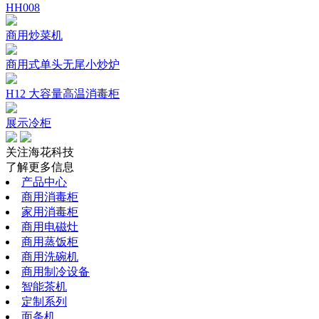
HH008
商用炒菜机
商用式单头无尾小炒炉
H12 大容量高温消毒柜
展示冷柜
关注海花科技
了解更多信息
产品中心
商用消毒柜
家用消毒柜
商用电磁灶
商用蒸饭柜
商用洗碗机
商用制冷设备
智能茶机
定制系列
面条机